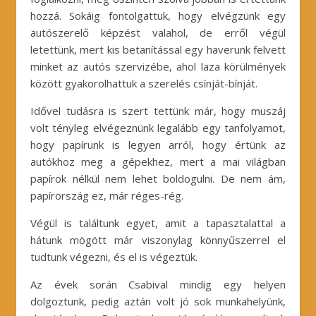
hozzá. Sokáig fontolgattuk, hogy elvégzünk egy
autószerelő képzést valahol, de erről végül
letettünk, mert kis betanítással egy haverunk felvett
minket az autós szervizébe, ahol laza körülmények
között gyakorolhattuk a szerelés csínját-bínját.
Idővel tudásra is szert tettünk már, hogy muszáj
volt tényleg elvégeznünk legalább egy tanfolyamot,
hogy papírunk is legyen arról, hogy értünk az
autókhoz meg a gépekhez, mert a mai világban
papírok nélkül nem lehet boldogulni. De nem ám,
papírország ez, már réges-rég.
Végül is találtunk egyet, amit a tapasztalattal a
hátunk mögött már viszonylag könnyűszerrel el
tudtunk végezni, és el is végeztük.
Az évek során Csabival mindig egy helyen
dolgoztunk, pedig aztán volt jó sok munkahelyünk,