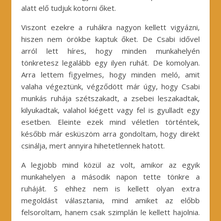
alatt elő tudjuk kotorni őket.
Viszont ezekre a ruhákra nagyon kellett vigyázni,
hiszen nem örökbe kaptuk őket. De Csabi idővel
arról lett híres, hogy minden munkahelyén
tönkretesz legalább egy ilyen ruhát. De komolyan.
Arra lettem figyelmes, hogy minden meló, amit
valaha végeztünk, végződött már úgy, hogy Csabi
munkás ruhája szétszakadt, a zsebei leszakadtak,
kilyukadtak, valahol kiégett vagy fel is gyulladt egy
esetben. Eleinte ezek mind véletlen történtek,
később már esküszöm arra gondoltam, hogy direkt
csinálja, mert annyira hihetetlennek hatott.
A legjobb mind közül az volt, amikor az egyik
munkahelyen a második napon tette tönkre a
ruháját. S ehhez nem is kellett olyan extra
megoldást választania, mind amiket az előbb
felsoroltam, hanem csak szimplán le kellett hajolnia.