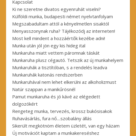
Kapcsolat
Ki ne szeretne divatos egyenruhát viselni?
Külföldi munka, budapesti német nyelvtanfolyam
Megszabadultam attól a kényelmetlen sisaktól
Menyasszonynak ruha? Tájékozódj az interneten!
Most kell mindent a hozzáértők kezébe adni!
Munka után jól jön egy kis hideg ital
Munkaruha miatt vettem páromnak táskát
Munkaruha plusz cégautó. Tetszik az új munkahelyem
Munkaruhák a tisztítóban, s a rendelés leadva
Munkaruhák katonás rendszerben
Munkaruhával nem lehet elkerülni az alkoholizmust
Natúr szappan a manikűrösnél
Pamut munkaruha és jó kávé az elégedett
dolgozókért
Rengeteg munka, tervezés, krossz bukósisakok
Ruhavásárlás, fura nő....szobalány állás
Sikerült megkötnöm életem üzletét, van egy házam
Új motivációt kaptam a munkakereséshez