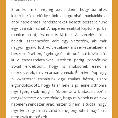
S amikor már végleg azt hittem, hogy az átok
lekerült róla, elérkeztünk a legutolsó munkánkhoz,
ahol napelemes rendszereket kellett beszerelnünk
egy családi háznál. A napelemesektől kaptunk jó kis
munkaruhákat, és neki is láttunk. A szerelés jól is
haladt, szerencsére volt egy vezetőnk, aki már
nagyon gyakorlott volt ezeknek a szerkezeteknek a
beszerelésében, úgyhogy újabb tudással bővítettük
ki a tapasztalatainkat. Közben pedig próbáltunk
sokat érdeklődni, hogy is működnek ezek a
szerkezetek, milyen árban vannak. És mivel épp egy
5 kwattosat csináltunk egy családi házra, Csabi
elgondolkodott, hogy talán neki is jó lenne otthonra
egy ilyen, csak hogy csökkentse a kiadásait, ezért
megkérdezte a vezetőnket, hogy milyenek is az 5kw
napelem rendszer árak, hiszen ő nem is tudta, hogy
egy ilyet egy sima család is megengedhet magának,
nem csak iparcégek.