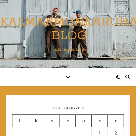
KALMARMUNKARUH
BLOG
Személyes blog
2026. augusztus
h
K
s
c
p
s
v
1
2