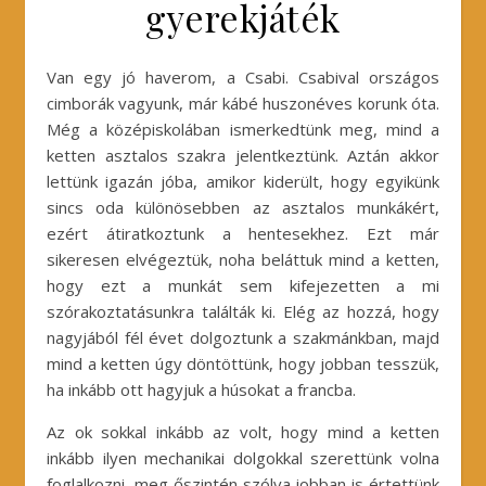
gyerekjáték
Van egy jó haverom, a Csabi. Csabival országos
cimborák vagyunk, már kábé huszonéves korunk óta.
Még a középiskolában ismerkedtünk meg, mind a
ketten asztalos szakra jelentkeztünk. Aztán akkor
lettünk igazán jóba, amikor kiderült, hogy egyikünk
sincs oda különösebben az asztalos munkákért,
ezért átiratkoztunk a hentesekhez. Ezt már
sikeresen elvégeztük, noha beláttuk mind a ketten,
hogy ezt a munkát sem kifejezetten a mi
szórakoztatásunkra találták ki. Elég az hozzá, hogy
nagyjából fél évet dolgoztunk a szakmánkban, majd
mind a ketten úgy döntöttünk, hogy jobban tesszük,
ha inkább ott hagyjuk a húsokat a francba.
Az ok sokkal inkább az volt, hogy mind a ketten
inkább ilyen mechanikai dolgokkal szerettünk volna
foglalkozni, meg őszintén szólva jobban is értettünk