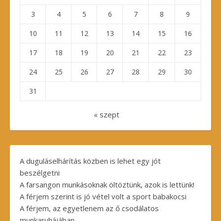
3
4
5
6
7
8
9
10
11
12
13
14
15
16
17
18
19
20
21
22
23
24
25
26
27
28
29
30
31
« szept
A duguláselhárítás közben is lehet egy jót
beszélgetni
A farsangon munkásoknak öltöztünk, azok is lettünk!
A férjem szerint is jó vétel volt a sport babakocsi
A férjem, az egyetlenem az ő csodálatos
munkaruhájában