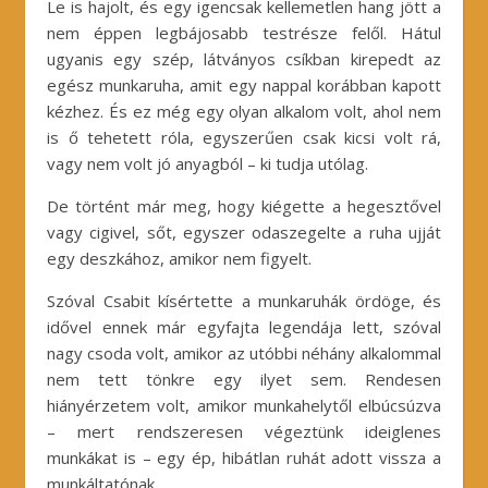
Le is hajolt, és egy igencsak kellemetlen hang jött a
nem éppen legbájosabb testrésze felől. Hátul
ugyanis egy szép, látványos csíkban kirepedt az
egész munkaruha, amit egy nappal korábban kapott
kézhez. És ez még egy olyan alkalom volt, ahol nem
is ő tehetett róla, egyszerűen csak kicsi volt rá,
vagy nem volt jó anyagból – ki tudja utólag.
De történt már meg, hogy kiégette a hegesztővel
vagy cigivel, sőt, egyszer odaszegelte a ruha ujját
egy deszkához, amikor nem figyelt.
Szóval Csabit kísértette a munkaruhák ördöge, és
idővel ennek már egyfajta legendája lett, szóval
nagy csoda volt, amikor az utóbbi néhány alkalommal
nem tett tönkre egy ilyet sem. Rendesen
hiányérzetem volt, amikor munkahelytől elbúcsúzva
– mert rendszeresen végeztünk ideiglenes
munkákat is – egy ép, hibátlan ruhát adott vissza a
munkáltatónak.