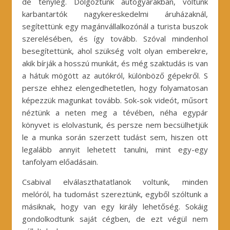
de tényleg. Dolgoztunk autógyárakban, voltunk
karbantartók nagykereskedelmi áruházaknál,
segítettünk egy magánvállalkozónál a turista buszok
szerelésében, és így tovább. Szóval mindenhol
besegítettünk, ahol szükség volt olyan emberekre,
akik bírják a hosszú munkát, és még szaktudás is van
a hátuk mögött az autókról, különböző gépekről. S
persze ehhez elengedhetetlen, hogy folyamatosan
képezzük magunkat tovább. Sok-sok videót, műsort
néztünk a neten meg a tévében, néha egypár
könyvet is elolvastunk, és persze nem becsülhetjük
le a munka során szerzett tudást sem, hiszen ott
legalább annyit lehetett tanulni, mint egy-egy
tanfolyam előadásain.
Csabival elválaszthatatlanok voltunk, minden
melóról, ha tudomást szereztünk, egyből szóltunk a
másiknak, hogy van egy király lehetőség. Sokáig
gondolkodtunk saját cégben, de ezt végül nem