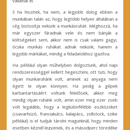
vállaltuk el.
S ha hiszitek, ha nem, a legjobb dolog ebben a
munkában talán az, hogy legtöbb helyen általában a
cég biztosítja nekünk a munkásruhát. Méghozzá, ha
már egyszer fáradnak vele és nem bánják a
költségeket sem, akkor nem is csak valami gagyi,
ócska munkás ruhákat adnak nekünk, hanem a
legjobb márkákat, mindig a feladatokhoz igazítva.
Ha például olyan műhelyben dolgoztunk, ahol napi
rendszerességgel kellett hegeszteni, ott tuti, hogy
olyan munkaruhánk volt, aminek az anyaga nem
égett le olyan könnyen. Ha pedig a gépek
karbantartásáért voltunk felelősek, akkor meg
mindig olyan ruhánk volt, amin ezer meg ezer zseb
volt legalább, hogy a legkülönfélébb eszközöket
(csavarhúzó, franciakulcs, kalapács, zollstock, szike
például) is el tudjuk tárolni magunknál, hogy minden
esetben kéznél legyenek, és a másodperc töredéke