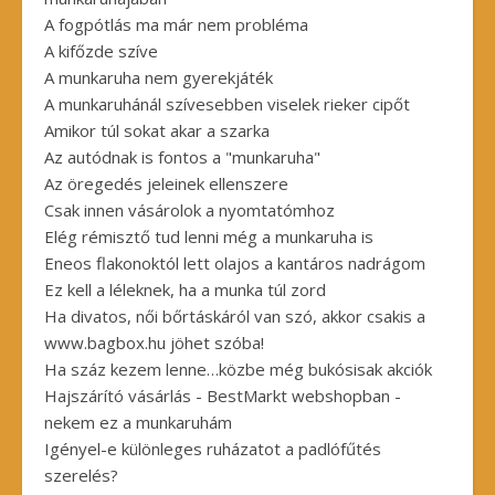
A fogpótlás ma már nem probléma
A kifőzde szíve
A munkaruha nem gyerekjáték
A munkaruhánál szívesebben viselek rieker cipőt
Amikor túl sokat akar a szarka
Az autódnak is fontos a "munkaruha"
Az öregedés jeleinek ellenszere
Csak innen vásárolok a nyomtatómhoz
Elég rémisztő tud lenni még a munkaruha is
Eneos flakonoktól lett olajos a kantáros nadrágom
Ez kell a léleknek, ha a munka túl zord
Ha divatos, női bőrtáskáról van szó, akkor csakis a
www.bagbox.hu jöhet szóba!
Ha száz kezem lenne…közbe még bukósisak akciók
Hajszárító vásárlás - BestMarkt webshopban -
nekem ez a munkaruhám
Igényel-e különleges ruházatot a padlófűtés
szerelés?