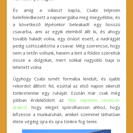
És amíg a választ kapta, Csabi teljesen
belefeledkezett a napenergiába meg miegyébbe, és
a következő lépésekor beleakadt egy hosszú
csavarba, ami az egyik elemből állt ki, és ahogy
tovább haladt volna, egy óriásit esett, a nadrágját
pedig szétszakította a csavar. Még szerencse, hogy
nem a tetőn voltunk, hanem a lent a földön szereltük
össze a dolgokat, mert sokkal nagyobb baja is
lehetett volna.
Úgyhogy Csabi ismét formába lendült, és újabb
rekordot állított fel, ezúttal az első napon sikerült
tönkretennie egy ruháját. Ezután már csak még
jobban érdeklődött az
5kw napelem rendszer
árakról,
hogy eleget spórolhasson ahhoz, hogy
kifizesse a munkaruháit, amiket szemmel láthatóan
élete végéig újra és újra tönkre fog tenni.