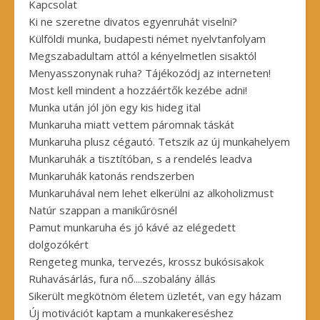
Kapcsolat
Ki ne szeretne divatos egyenruhát viselni?
Külföldi munka, budapesti német nyelvtanfolyam
Megszabadultam attól a kényelmetlen sisaktól
Menyasszonynak ruha? Tájékozódj az interneten!
Most kell mindent a hozzáértők kezébe adni!
Munka után jól jön egy kis hideg ital
Munkaruha miatt vettem páromnak táskát
Munkaruha plusz cégautó. Tetszik az új munkahelyem
Munkaruhák a tisztítóban, s a rendelés leadva
Munkaruhák katonás rendszerben
Munkaruhával nem lehet elkerülni az alkoholizmust
Natúr szappan a manikűrösnél
Pamut munkaruha és jó kávé az elégedett
dolgozókért
Rengeteg munka, tervezés, krossz bukósisakok
Ruhavásárlás, fura nő....szobalány állás
Sikerült megkötnöm életem üzletét, van egy házam
Új motivációt kaptam a munkakereséshez