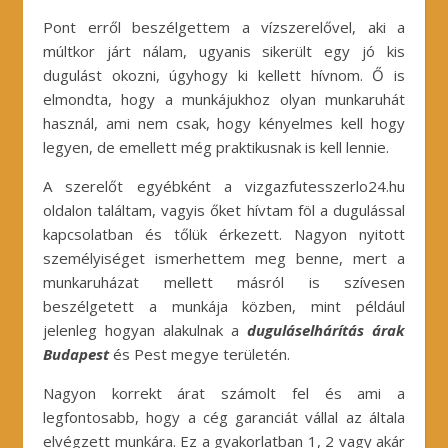
Pont erről beszélgettem a vízszerelővel, aki a
múltkor járt nálam, ugyanis sikerült egy jó kis
dugulást okozni, úgyhogy ki kellett hívnom. Ő is
elmondta, hogy a munkájukhoz olyan munkaruhát
használ, ami nem csak, hogy kényelmes kell hogy
legyen, de emellett még praktikusnak is kell lennie.
A szerelőt egyébként a vizgazfutesszerlo24.hu
oldalon találtam, vagyis őket hívtam föl a dugulással
kapcsolatban és tőlük érkezett. Nagyon nyitott
személyiséget ismerhettem meg benne, mert a
munkaruházat mellett másról is szívesen
beszélgetett a munkája közben, mint például
jelenleg hogyan alakulnak a
duguláselhárítás árak
Budapest
és Pest megye területén.
Nagyon korrekt árat számolt fel és ami a
legfontosabb, hogy a cég garanciát vállal az általa
elvégzett munkára. Ez a gyakorlatban 1, 2 vagy akár