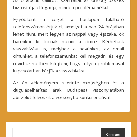
Az ő általuk kiállított számlákat az ország összes
biztosítója elfogadja, minden probléma nélkül.
Egyébként a céget a honlapon található
telefonszámon érjük el, amelyet a nap 24 órájában
lehet hívni, mert legyen az nappal vagy éjszaka, ők
bármikor ki tudnak menni a címre. Kérhetünk
visszahívást is, melyhez a nevünket, az email
címünket, a telefonszámunkat kell megadni és egy
rövid üzenetben kifejteni, hogy milyen problémával
kapcsolatban kérjük a visszahívást.
Az én véleményem szerinte minőségben és a
duguláselhárítás árak Budapest viszonylatában
abszolút felveszik a versenyt a konkurenciával.
Keresés