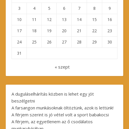
3
4
5
6
7
8
9
10
11
12
13
14
15
16
17
18
19
20
21
22
23
24
25
26
27
28
29
30
31
« szept
A duguláselhárítás közben is lehet egy jót
beszélgetni
A farsangon munkásoknak öltöztünk, azok is lettünk!
A férjem szerint is jó vétel volt a sport babakocsi
A férjem, az egyetlenem az ő csodálatos
munkaruhájában