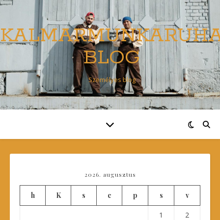
KALMARMUNKARUH
BLOG
Személyes blog
2026. augusztus
h
K
s
c
p
s
v
1
2