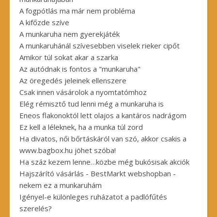
A fogpótlás ma már nem probléma
A kifőzde szíve
A munkaruha nem gyerekjáték
A munkaruhánál szívesebben viselek rieker cipőt
Amikor túl sokat akar a szarka
Az autódnak is fontos a "munkaruha"
Az öregedés jeleinek ellenszere
Csak innen vásárolok a nyomtatómhoz
Elég rémisztő tud lenni még a munkaruha is
Eneos flakonoktól lett olajos a kantáros nadrágom
Ez kell a léleknek, ha a munka túl zord
Ha divatos, női bőrtáskáról van szó, akkor csakis a
www.bagbox.hu jöhet szóba!
Ha száz kezem lenne…közbe még bukósisak akciók
Hajszárító vásárlás - BestMarkt webshopban -
nekem ez a munkaruhám
Igényel-e különleges ruházatot a padlófűtés
szerelés?