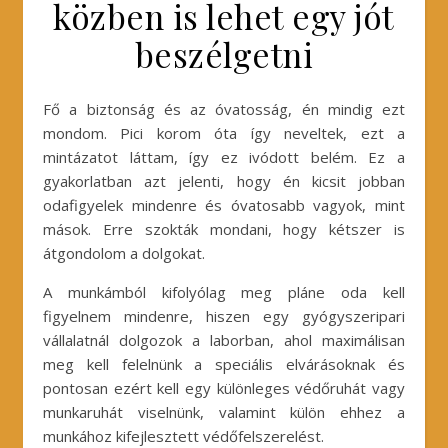
közben is lehet egy jót
beszélgetni
Fő a biztonság és az óvatosság, én mindig ezt
mondom. Pici korom óta így neveltek, ezt a
mintázatot láttam, így ez ivódott belém. Ez a
gyakorlatban azt jelenti, hogy én kicsit jobban
odafigyelek mindenre és óvatosabb vagyok, mint
mások. Erre szokták mondani, hogy kétszer is
átgondolom a dolgokat.
A munkámból kifolyólag meg pláne oda kell
figyelnem mindenre, hiszen egy gyógyszeripari
vállalatnál dolgozok a laborban, ahol maximálisan
meg kell felelnünk a speciális elvárásoknak és
pontosan ezért kell egy különleges védőruhát vagy
munkaruhát viselnünk, valamint külön ehhez a
munkához kifejlesztett védőfelszerelést.