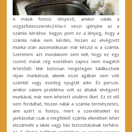
A másik fontos tényező, amikor valaki a
vizgazfutesszerelo24.hu-t veszi igénybe az a
számla kérdése. Vagyis pont ez a lényeg, hogy a
számla náluk nem kérdés, hiszen az elvégzett
munka után automatikusan már készül is a számla.
Szerintem azt mondanom sem kell, hogy ez egy
csomó másik cég esetében sajnos nem magától
értetődő. Már biztosan rengetegen találkoztunk
olyan munkással, akinek esze ágában sem volt
számlát vagy esetleg nyugtát adni. És persze,
amikor valami probléma volt az általuk elvégzett
munkával, már nem lehetett utolérni őket. Ez itt elő
sem fordulhat, hiszen náluk a számla természetes,
ami azért is fontos, mert a szereléseket és
javításokat csak a megfelelő számla ellenében lehet
elszámolni a lakás vagy ház biztosításának terhére.