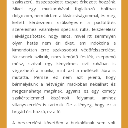
szakszerű, összeszokott csapat érkezett hozzánk.
Mivel egy munkaruhával foglalkozó boltban
dolgozom, nem bírtam a kíváncsiságommal, és meg
kellett kérdeznem: szükséges-e a padlófűtés
szereléshez valamilyen speciális ruha, felszerelés?
Felvilágosítottak, hogy nincs, mivel itt semmilyen
olyan hatás nem éri őket, ami indokolná a
kimondottan erre szakosodott védőfelszerelést.
Nincsenek szikrák, nincs kenődő festék, cseppenő
mész, szóval egy kényelmes civil ruhában is
végezhető a munka, mint azt a mellékelt ábra is
mutatta. Persze ez nem azt jelenti, hogy
bármelyikünk a hétvégén mackóban nekiállhat és
megcsinálhatja magának, ugyanis ez egy komoly
szakértelemmel kiszámolt folyamat, amihez
villanyszerelés is tartozik. De a lényeg, hogy ez a
brigád ért hozzá, ez a fő.
A beszerelést követően a burkolóknak sem volt