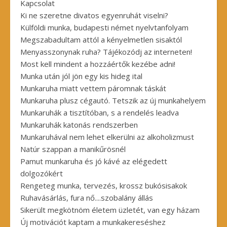
Kapcsolat
Ki ne szeretne divatos egyenruhát viselni?
Külföldi munka, budapesti német nyelvtanfolyam
Megszabadultam attól a kényelmetlen sisaktól
Menyasszonynak ruha? Tájékozódj az interneten!
Most kell mindent a hozzáértők kezébe adni!
Munka után jól jön egy kis hideg ital
Munkaruha miatt vettem páromnak táskát
Munkaruha plusz cégautó. Tetszik az új munkahelyem
Munkaruhák a tisztítóban, s a rendelés leadva
Munkaruhák katonás rendszerben
Munkaruhával nem lehet elkerülni az alkoholizmust
Natúr szappan a manikűrösnél
Pamut munkaruha és jó kávé az elégedett
dolgozókért
Rengeteg munka, tervezés, krossz bukósisakok
Ruhavásárlás, fura nő....szobalány állás
Sikerült megkötnöm életem üzletét, van egy házam
Új motivációt kaptam a munkakereséshez