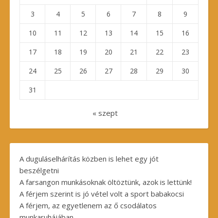
3
4
5
6
7
8
9
10
11
12
13
14
15
16
17
18
19
20
21
22
23
24
25
26
27
28
29
30
31
« szept
A duguláselhárítás közben is lehet egy jót
beszélgetni
A farsangon munkásoknak öltöztünk, azok is lettünk!
A férjem szerint is jó vétel volt a sport babakocsi
A férjem, az egyetlenem az ő csodálatos
munkaruhájában