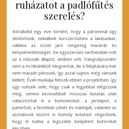
ruházatot a padlófűtés
szerelés?
Körülbelül egy éve történt, hogy a párommal úgy
döntöttünk, nekiállunk korszerűsíteni a lakásunkat,
vállalva az ezzel járó rengeteg macerát és
kényelmetlenséget. De egyszerűen tarthatatlan volt
az a műszaki állapot, amiben volt. Hangsúlyoznám:
nem a mi hibánkból! Megvettük, de a felújítására már
nem maradt pénzünk, így azzal sajnos még várnunk
kellett. Évek munkája fekszik ebben a projektben, így
úgy voltunk vele, hogy csak a legjobbal elégszünk
meg, semmi kevesebbel! Hosszas kutatás után
választottuk ki a burkolatokat, a járólapot, a
parkettát, a festékek színét és márkáját, valamint az
asztalosok között is komoly kutatást végeztünk,
hogy ki tudná a legszebb beépített bútorokat
készíteni.