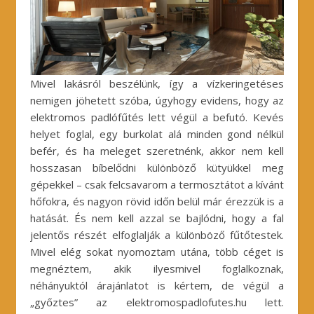
Mivel lakásról beszélünk, így a vízkeringetéses
nemigen jöhetett szóba, úgyhogy evidens, hogy az
elektromos padlófűtés lett végül a befutó. Kevés
helyet foglal, egy burkolat alá minden gond nélkül
befér, és ha meleget szeretnénk, akkor nem kell
hosszasan bíbelődni különböző kütyükkel meg
gépekkel – csak felcsavarom a termosztátot a kívánt
hőfokra, és nagyon rövid időn belül már érezzük is a
hatását. És nem kell azzal se bajlódni, hogy a fal
jelentős részét elfoglalják a különböző fűtőtestek.
Mivel elég sokat nyomoztam utána, több céget is
megnéztem, akik ilyesmivel foglalkoznak,
néhányuktól árajánlatot is kértem, de végül a
„győztes” az elektromospadlofutes.hu lett.