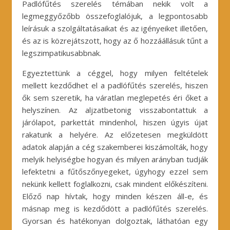
Padlófűtés szerelés témában nekik volt a
legmeggyőzőbb összefoglalójuk, a legpontosabb
leírásuk a szolgáltatásaikat és az igényeiket illetően,
és az is közrejátszott, hogy az ő hozzáállásuk tűnt a
legszimpatikusabbnak.
Egyeztettünk a céggel, hogy milyen feltételek
mellett kezdődhet el a padlófűtés szerelés, hiszen
ők sem szeretik, ha váratlan meglepetés éri őket a
helyszínen. Az aljzatbetonig visszabontattuk a
járólapot, parkettát mindenhol, hiszen úgyis újat
rakatunk a helyére. Az előzetesen megküldött
adatok alapján a cég szakemberei kiszámolták, hogy
melyik helyiségbe hogyan és milyen arányban tudják
lefektetni a fűtőszőnyegeket, úgyhogy ezzel sem
nekünk kellett foglalkozni, csak mindent előkészíteni.
Előző nap hívtak, hogy minden készen áll-e, és
másnap meg is kezdődött a padlófűtés szerelés.
Gyorsan és hatékonyan dolgoztak, láthatóan egy