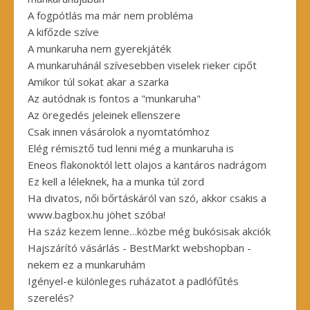
A fogpótlás ma már nem probléma
A kifőzde szíve
A munkaruha nem gyerekjáték
A munkaruhánál szívesebben viselek rieker cipőt
Amikor túl sokat akar a szarka
Az autódnak is fontos a "munkaruha"
Az öregedés jeleinek ellenszere
Csak innen vásárolok a nyomtatómhoz
Elég rémisztő tud lenni még a munkaruha is
Eneos flakonoktól lett olajos a kantáros nadrágom
Ez kell a léleknek, ha a munka túl zord
Ha divatos, női bőrtáskáról van szó, akkor csakis a
www.bagbox.hu jöhet szóba!
Ha száz kezem lenne…közbe még bukósisak akciók
Hajszárító vásárlás - BestMarkt webshopban -
nekem ez a munkaruhám
Igényel-e különleges ruházatot a padlófűtés
szerelés?