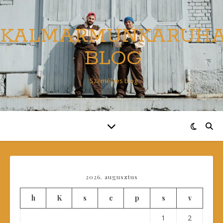
KALMARMUNKARUH
BLOG
Személyes blog
2026. augusztus
h
K
s
c
p
s
v
1
2