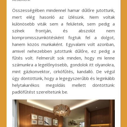
Összességében mindennel hamar dűlőre jutottunk,
mert elég hasonló az ízlésünk. Nem voltak
különösebb viták sem a felületek, sem pedig a
színek frontján, és abszolút nem
kompromisszumkötésként fogtuk fel a dolgot,
hanem közös munkaként. Egyvalami volt azonban,
amivel nehezebben jutottunk dűlőre, ez pedig a
fűtés volt. Felmerült sok minden, hogy mi lenne
számunkra a legelőnyösebb, gondolok itt olyanokra,
mint gázkonvektor, cirkófűtés, kandalló. De végül
úgy döntöttünk, hogy a legegyszerűbb és leginkább
helytakarékos megoldás mellett döntöttünk:
padlófűtést szereltetünk be.