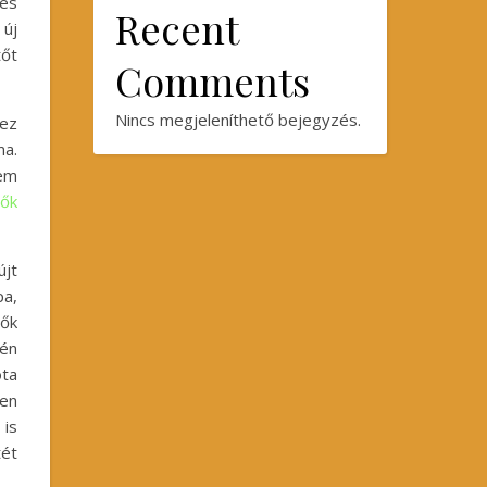
 és
Recent
 új
tőt
Comments
Nincs megjeleníthető bejegyzés.
 ez
a.
em
lők
jt
pa,
 ők
tén
ota
ben
 is
tét