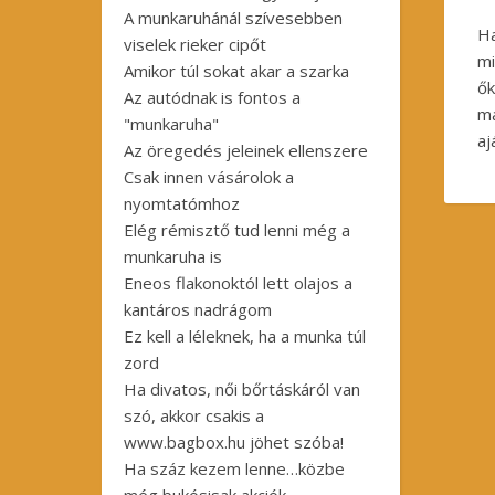
A munkaruhánál szívesebben
Ha
viselek rieker cipőt
mi
Amikor túl sokat akar a szarka
ők
Az autódnak is fontos a
m
"munkaruha"
aj
Az öregedés jeleinek ellenszere
Csak innen vásárolok a
nyomtatómhoz
Elég rémisztő tud lenni még a
munkaruha is
Eneos flakonoktól lett olajos a
kantáros nadrágom
Ez kell a léleknek, ha a munka túl
zord
Ha divatos, női bőrtáskáról van
szó, akkor csakis a
www.bagbox.hu jöhet szóba!
Ha száz kezem lenne…közbe