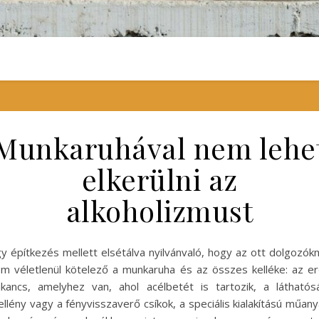
Munkaruhával nem lehe
elkerülni az
alkoholizmust
y építkezés mellett elsétálva nyilvánvaló, hogy az ott dolgozók
m véletlenül kötelező a munkaruha és az összes kelléke: az e
kancs, amelyhez van, ahol acélbetét is tartozik, a láthatós
llény vagy a fényvisszaverő csíkok, a speciális kialakítású műan