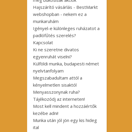
még bukósisak akciók
Hajszárító vásárlás - BestMarkt
webshopban - nekem ez a
munkaruhám
Igényel-e különleges ruházatot a
padlófűtés szerelés?
Kapcsolat
Ki ne szeretne divatos
egyenruhát viselni?
Külföldi munka, budapesti német
nyelvtanfolyam
Megszabadultam attól a
kényelmetlen sisaktól
Menyasszonynak ruha?
Tájékozódj az interneten!
Most kell mindent a hozzáértők
kezébe adni!
Munka után jól jön egy kis hideg
ital