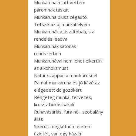
Munkaruha miatt vettem
páromnak táskát
Munkaruha plusz cégautó.
Tetszik az új munkahelyem
Munkaruhák a tisztítóban, s a
rendelés leadva
Munkaruhák katonás
rendszerben
Munkaruhával nem lehet elkerülni
az alkoholizmust
Natúr szappan a manikűrösnél
Pamut munkaruha és jó kávé az
elégedett dolgozókért
Rengeteg munka, tervezés,
krossz bukósisakok
Ruhavásárlás, fura nő....szobalány
állás
Sikerült megkötnöm életem
üzletét, van egy házam