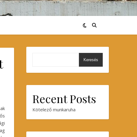
t
Keresés
Recent Posts
nak
Kötelező munkaruha
rős
ági
yag