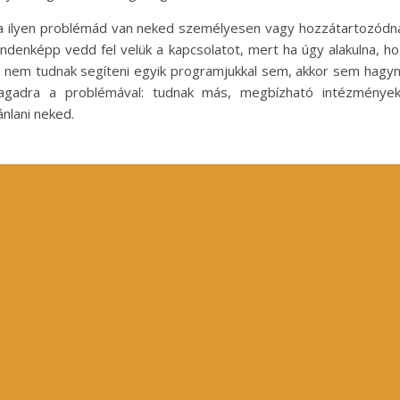
 ilyen problémád van neked személyesen vagy hozzátartozódn
ndenképp vedd fel velük a kapcsolatot, mert ha úgy alakulna, h
 nem tudnak segíteni egyik programjukkal sem, akkor sem hagy
agadra a problémával: tudnak más, megbízható intézmények
ánlani neked.