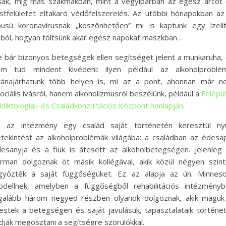
sak, míg más szakmákban, mint a vegyiparban az egész arcot
stfelületet eltakaró védőfelszerelés. Az utóbbi hónapokban az
pusú koronavírusnak „köszönhetően” mi is kaptunk egy ízelí
ból, hogyan töltsünk akár egész napokat maszkban…
 bár bizonyos betegségek ellen segítséget jelent a munkaruha,
em tud mindent kivédeni: ilyen például az alkoholproblém
ánajárhatunk több helyen is, mi az a pont, ahonnan már n
ociális ivásról, hanem alkoholizmusról beszélünk, például a
Felépü
diktológiai- és Családkonzultációs Központ honlapján
.
z az intézmény egy család saját történetén keresztül nyú
tekintést az alkoholproblémák világába: a családban az édesa
esanyja és a fiuk is átesett az alkoholbetegségen. Jelenleg
rman dolgoznak öt másik kollégával, akik közül négyen szin
győzték a saját függőségüket. Ez az alapja az ún. Minnes
dellnek, amelyben a függőségből rehabilitációs intézmény
galább három negyed részben olyanok dolgoznak, akik maguk
estek a betegségen és saját javulásuk, tapasztalataik történe
dják megosztani a segítségre szorulókkal.