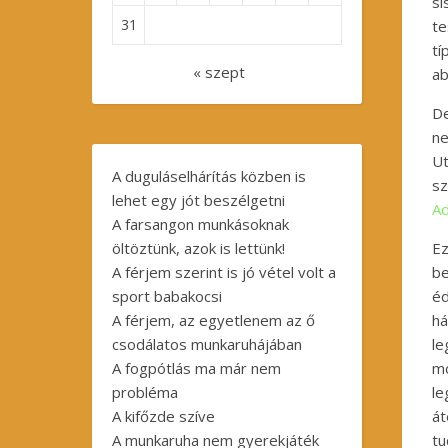
si
31
te
tí
« szept
ab
De
n
Ut
A duguláselhárítás közben is
sz
lehet egy jót beszélgetni
Ad
A farsangon munkásoknak
öltöztünk, azok is lettünk!
E
A férjem szerint is jó vétel volt a
be
sport babakocsi
éd
A férjem, az egyetlenem az ő
há
csodálatos munkaruhájában
le
A fogpótlás ma már nem
mo
probléma
le
A kifőzde szíve
át
A munkaruha nem gyerekjáték
tu