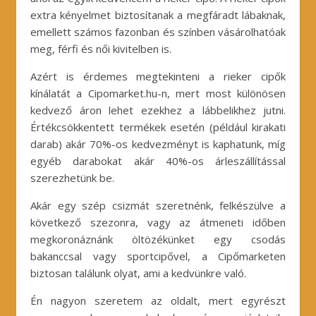
extra kényelmet biztosítanak a megfáradt lábaknak,
emellett számos fazonban és színben vásárolhatóak
meg, férfi és női kivitelben is.
Azért is érdemes megtekinteni a rieker cipők
kínálatát a Cipomarket.hu-n, mert most különösen
kedvező áron lehet ezekhez a lábbelikhez jutni.
Értékcsökkentett termékek esetén (például kirakati
darab) akár 70%-os kedvezményt is kaphatunk, míg
egyéb darabokat akár 40%-os árleszállítással
szerezhetünk be.
Akár egy szép csizmát szeretnénk, felkészülve a
következő szezonra, vagy az átmeneti időben
megkoronáznánk öltözékünket egy csodás
bakanccsal vagy sportcipővel, a Cipőmarketen
biztosan találunk olyat, ami a kedvünkre való.
Én nagyon szeretem az oldalt, mert egyrészt