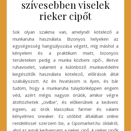
szívesebben viselek
rieker cipőt
Sok olyan szakma van, amelynél kötelező a
munkaruha használata. Bizonyos helyeken az
egységesség hangsúlyozása végett, míg máshol a
kényelem és a praktikum miatt, bizonyos
területeken pedig a munka közbeni cipő-, illetve
ruhaviselet, valamint a különböző munkavédelmi
kiegészítők használata kötelező, előírások által
szabályozott. Az én hivatásom is ilyen, és bár
tudom, hogy a munkaruha tulajdonképpen engem
véd, azért mégis nagyon örülök, amikor végre
átöltözhetek „civilbe”, és előkerülnek a kedvenc
ingeim, az örök klasszikus farmer és valami
kényelmes sneaker. Ez utóbbit általában online
rendeléssel szerzem be, a Cipomarket.hu oldalról,
ahol az egyik kedvencem a rieker cipő. A rieker cipők