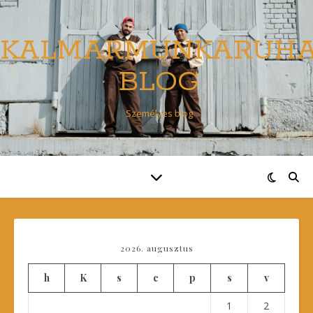
KALMARMUNKARUH
BLOG
Személyes blog
2026. augusztus
h
K
s
c
p
s
v
1
2