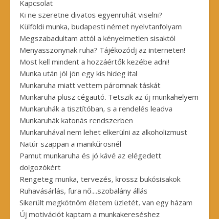
Kapcsolat
Ki ne szeretne divatos egyenruhát viselni?
Külföldi munka, budapesti német nyelvtanfolyam
Megszabadultam attól a kényelmetlen sisaktól
Menyasszonynak ruha? Tájékozódj az interneten!
Most kell mindent a hozzáértők kezébe adni!
Munka után jól jön egy kis hideg ital
Munkaruha miatt vettem páromnak táskát
Munkaruha plusz cégautó. Tetszik az új munkahelyem
Munkaruhák a tisztítóban, s a rendelés leadva
Munkaruhák katonás rendszerben
Munkaruhával nem lehet elkerülni az alkoholizmust
Natúr szappan a manikűrösnél
Pamut munkaruha és jó kávé az elégedett
dolgozókért
Rengeteg munka, tervezés, krossz bukósisakok
Ruhavásárlás, fura nő....szobalány állás
Sikerült megkötnöm életem üzletét, van egy házam
Új motivációt kaptam a munkakereséshez