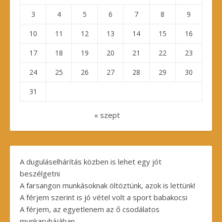
3
4
5
6
7
8
9
10
11
12
13
14
15
16
17
18
19
20
21
22
23
24
25
26
27
28
29
30
31
« szept
A duguláselhárítás közben is lehet egy jót
beszélgetni
A farsangon munkásoknak öltöztünk, azok is lettünk!
A férjem szerint is jó vétel volt a sport babakocsi
A férjem, az egyetlenem az ő csodálatos
munkaruhájában