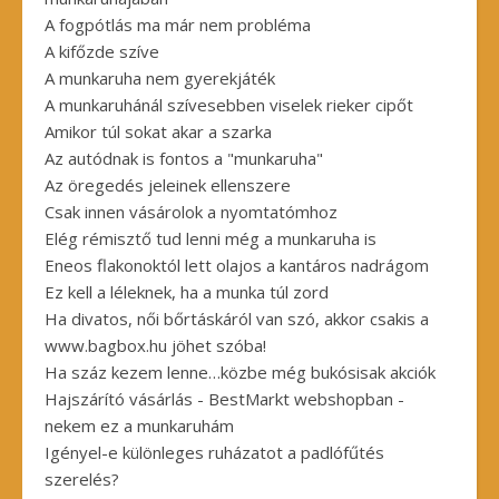
A fogpótlás ma már nem probléma
A kifőzde szíve
A munkaruha nem gyerekjáték
A munkaruhánál szívesebben viselek rieker cipőt
Amikor túl sokat akar a szarka
Az autódnak is fontos a "munkaruha"
Az öregedés jeleinek ellenszere
Csak innen vásárolok a nyomtatómhoz
Elég rémisztő tud lenni még a munkaruha is
Eneos flakonoktól lett olajos a kantáros nadrágom
Ez kell a léleknek, ha a munka túl zord
Ha divatos, női bőrtáskáról van szó, akkor csakis a
www.bagbox.hu jöhet szóba!
Ha száz kezem lenne…közbe még bukósisak akciók
Hajszárító vásárlás - BestMarkt webshopban -
nekem ez a munkaruhám
Igényel-e különleges ruházatot a padlófűtés
szerelés?