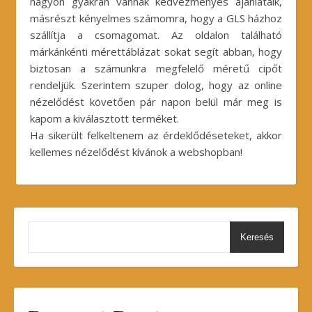
nagyon gyakran vannak kedvezményes ajánlataik,
másrészt kényelmes számomra, hogy a GLS házhoz
szállítja a csomagomat. Az oldalon található
márkánkénti mérettáblázat sokat segít abban, hogy
biztosan a számunkra megfelelő méretű cipőt
rendeljük. Szerintem szuper dolog, hogy az online
nézelődést követően pár napon belül már meg is
kapom a kiválasztott terméket.
Ha sikerült felkeltenem az érdeklődéseteket, akkor
kellemes nézelődést kívánok a webshopban!
Keresés