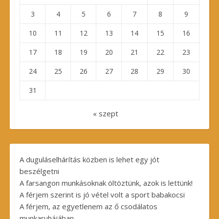
3
4
5
6
7
8
9
10
11
12
13
14
15
16
17
18
19
20
21
22
23
24
25
26
27
28
29
30
31
« szept
A duguláselhárítás közben is lehet egy jót
beszélgetni
A farsangon munkásoknak öltöztünk, azok is lettünk!
A férjem szerint is jó vétel volt a sport babakocsi
A férjem, az egyetlenem az ő csodálatos
munkaruhájában