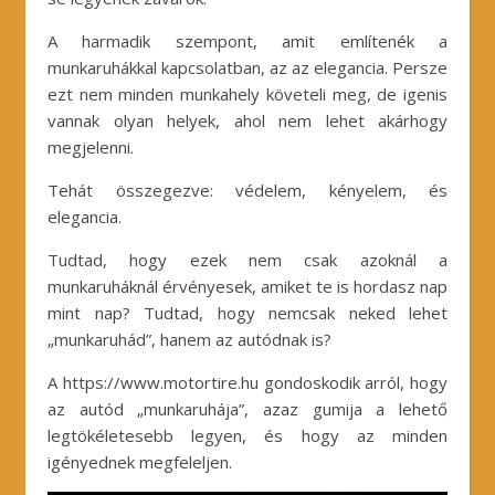
A harmadik szempont, amit említenék a
munkaruhákkal kapcsolatban, az az elegancia. Persze
ezt nem minden munkahely követeli meg, de igenis
vannak olyan helyek, ahol nem lehet akárhogy
megjelenni.
Tehát összegezve: védelem, kényelem, és
elegancia.
Tudtad, hogy ezek nem csak azoknál a
munkaruháknál érvényesek, amiket te is hordasz nap
mint nap? Tudtad, hogy nemcsak neked lehet
„munkaruhád”, hanem az autódnak is?
A https://www.motortire.hu gondoskodik arról, hogy
az autód „munkaruhája”, azaz gumija a lehető
legtökéletesebb legyen, és hogy az minden
igényednek megfeleljen.