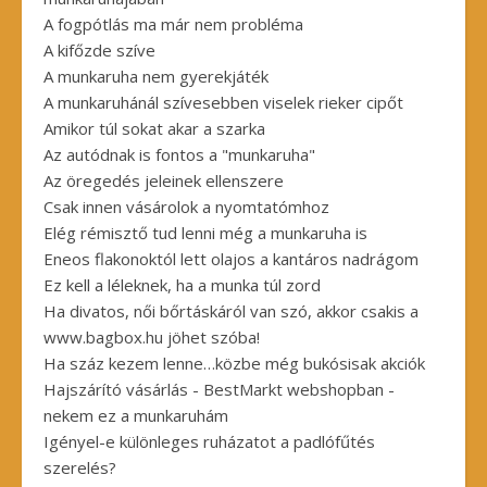
A fogpótlás ma már nem probléma
A kifőzde szíve
A munkaruha nem gyerekjáték
A munkaruhánál szívesebben viselek rieker cipőt
Amikor túl sokat akar a szarka
Az autódnak is fontos a "munkaruha"
Az öregedés jeleinek ellenszere
Csak innen vásárolok a nyomtatómhoz
Elég rémisztő tud lenni még a munkaruha is
Eneos flakonoktól lett olajos a kantáros nadrágom
Ez kell a léleknek, ha a munka túl zord
Ha divatos, női bőrtáskáról van szó, akkor csakis a
www.bagbox.hu jöhet szóba!
Ha száz kezem lenne…közbe még bukósisak akciók
Hajszárító vásárlás - BestMarkt webshopban -
nekem ez a munkaruhám
Igényel-e különleges ruházatot a padlófűtés
szerelés?