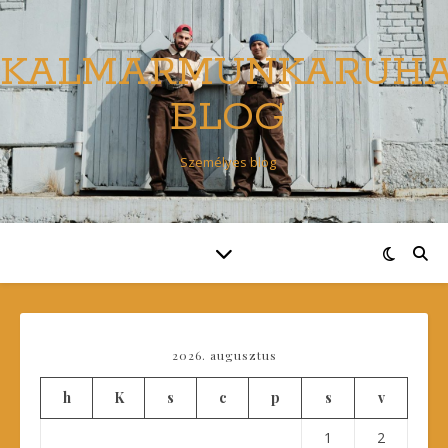
KALMARMUNKARUH
BLOG
Személyes blog
2026. augusztus
h
K
s
c
p
s
v
1
2