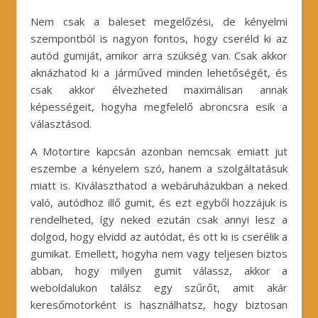
Nem csak a baleset megelőzési, de kényelmi
szempontból is nagyon fontos, hogy cseréld ki az
autód gumiját, amikor arra szükség van. Csak akkor
aknázhatod ki a járműved minden lehetőségét, és
csak akkor élvezheted maximálisan annak
képességeit, hogyha megfelelő abroncsra esik a
választásod.
A Motortire kapcsán azonban nemcsak emiatt jut
eszembe a kényelem szó, hanem a szolgáltatásuk
miatt is. Kiválaszthatod a webáruházukban a neked
való, autódhoz illő gumit, és ezt egyből hozzájuk is
rendelheted, így neked ezután csak annyi lesz a
dolgod, hogy elvidd az autódat, és ott ki is cserélik a
gumikat. Emellett, hogyha nem vagy teljesen biztos
abban, hogy milyen gumit válassz, akkor a
weboldalukon találsz egy szűrőt, amit akár
keresőmotorként is használhatsz, hogy biztosan