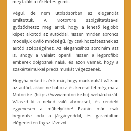
megtaláld a tökéletes gumit.
Végül, de nem utolsósorban az eleganciát
említettük. A Motortire szolgáltatásával
győződhetsz meg arról, hogy a lehető legjobb
képet alkotod az autóddal, hiszen minden abroncs
modelljük kiváló minőségű, így csak hozzátesznek az
autód szépségéhez. Az eleganciához sorolnám azt
is, ahogy a vállalat operál, hiszen a legprofibb
emberek dolgoznak náluk, és azon vannak, hogy a
szakértelmükkel precíz munkát végezzenek.
Hogyha neked is érik már, hogy munkaruhát váltson
az autód, akkor ne habozz és keresd fel még ma a
Motortire (https://www.motortire.hu) webáruházát.
Válaszd ki a neked való abroncsot, és rendeld
egyenesen a műhelyükbe! Ezután már csak
begurulsz oda a járgányoddal, és garantáltan
elégedetten fogsz távozni.