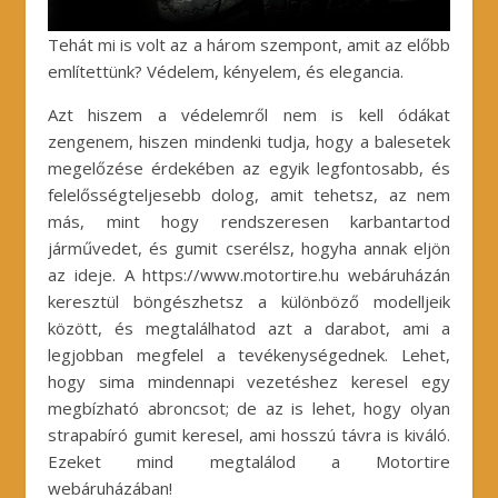
Tehát mi is volt az a három szempont, amit az előbb
említettünk? Védelem, kényelem, és elegancia.
Azt hiszem a védelemről nem is kell ódákat
zengenem, hiszen mindenki tudja, hogy a balesetek
megelőzése érdekében az egyik legfontosabb, és
felelősségteljesebb dolog, amit tehetsz, az nem
más, mint hogy rendszeresen karbantartod
járművedet, és gumit cserélsz, hogyha annak eljön
az ideje. A https://www.motortire.hu webáruházán
keresztül böngészhetsz a különböző modelljeik
között, és megtalálhatod azt a darabot, ami a
legjobban megfelel a tevékenységednek. Lehet,
hogy sima mindennapi vezetéshez keresel egy
megbízható abroncsot; de az is lehet, hogy olyan
strapabíró gumit keresel, ami hosszú távra is kiváló.
Ezeket mind megtalálod a Motortire
webáruházában!