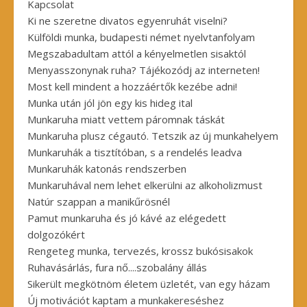
Kapcsolat
Ki ne szeretne divatos egyenruhát viselni?
Külföldi munka, budapesti német nyelvtanfolyam
Megszabadultam attól a kényelmetlen sisaktól
Menyasszonynak ruha? Tájékozódj az interneten!
Most kell mindent a hozzáértők kezébe adni!
Munka után jól jön egy kis hideg ital
Munkaruha miatt vettem páromnak táskát
Munkaruha plusz cégautó. Tetszik az új munkahelyem
Munkaruhák a tisztítóban, s a rendelés leadva
Munkaruhák katonás rendszerben
Munkaruhával nem lehet elkerülni az alkoholizmust
Natúr szappan a manikűrösnél
Pamut munkaruha és jó kávé az elégedett
dolgozókért
Rengeteg munka, tervezés, krossz bukósisakok
Ruhavásárlás, fura nő....szobalány állás
Sikerült megkötnöm életem üzletét, van egy házam
Új motivációt kaptam a munkakereséshez