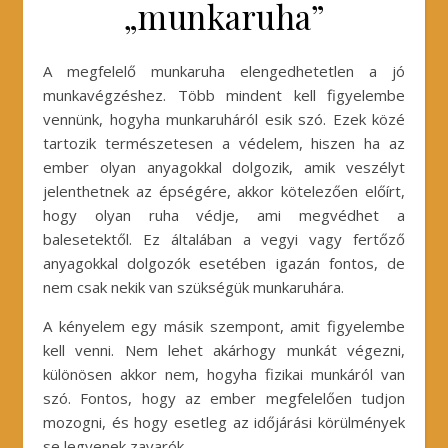
„munkaruha”
A megfelelő munkaruha elengedhetetlen a jó
munkavégzéshez. Több mindent kell figyelembe
vennünk, hogyha munkaruháról esik szó. Ezek közé
tartozik természetesen a védelem, hiszen ha az
ember olyan anyagokkal dolgozik, amik veszélyt
jelenthetnek az épségére, akkor kötelezően előírt,
hogy olyan ruha védje, ami megvédhet a
balesetektől. Ez általában a vegyi vagy fertőző
anyagokkal dolgozók esetében igazán fontos, de
nem csak nekik van szükségük munkaruhára.
A kényelem egy másik szempont, amit figyelembe
kell venni. Nem lehet akárhogy munkát végezni,
különösen akkor nem, hogyha fizikai munkáról van
szó. Fontos, hogy az ember megfelelően tudjon
mozogni, és hogy esetleg az időjárási körülmények
se legyenek zavarók.