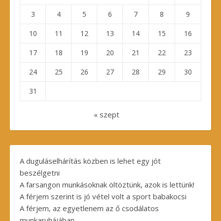
3
4
5
6
7
8
9
10
11
12
13
14
15
16
17
18
19
20
21
22
23
24
25
26
27
28
29
30
31
« szept
A duguláselhárítás közben is lehet egy jót
beszélgetni
A farsangon munkásoknak öltöztünk, azok is lettünk!
A férjem szerint is jó vétel volt a sport babakocsi
A férjem, az egyetlenem az ő csodálatos
munkaruhájában