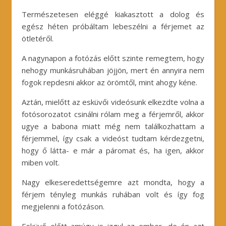
Természetesen eléggé kiakasztott a dolog és
egész héten próbáltam lebeszélni a férjemet az
ötletéről.
A nagynapon a fotózás előtt szinte remegtem, hogy
nehogy munkásruhában jöjjön, mert én annyira nem
fogok repdesni akkor az örömtől, mint ahogy kéne.
Aztán, mielőtt az esküvői videósunk elkezdte volna a
fotósorozatot csinálni rólam meg a férjemről, akkor
ugye a babona miatt még nem találkozhattam a
férjemmel, így csak a videóst tudtam kérdezgetni,
hogy ő látta- e már a páromat és, ha igen, akkor
miben volt.
Nagy elkeseredettségemre azt mondta, hogy a
férjem tényleg munkás ruhában volt és így fog
megjelenni a fotózáson.