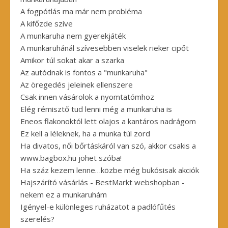
A fogpótlás ma már nem probléma
A kifőzde szíve
A munkaruha nem gyerekjáték
A munkaruhánál szívesebben viselek rieker cipőt
Amikor túl sokat akar a szarka
Az autódnak is fontos a "munkaruha"
Az öregedés jeleinek ellenszere
Csak innen vásárolok a nyomtatómhoz
Elég rémisztő tud lenni még a munkaruha is
Eneos flakonoktól lett olajos a kantáros nadrágom
Ez kell a léleknek, ha a munka túl zord
Ha divatos, női bőrtáskáról van szó, akkor csakis a
www.bagbox.hu jöhet szóba!
Ha száz kezem lenne…közbe még bukósisak akciók
Hajszárító vásárlás - BestMarkt webshopban -
nekem ez a munkaruhám
Igényel-e különleges ruházatot a padlófűtés
szerelés?