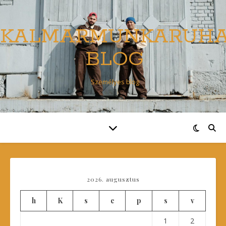
KALMARMUNKARUH
BLOG
Személyes blog
2026. augusztus
h
K
s
c
p
s
v
1
2