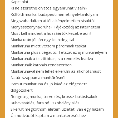
Kapcsolat
Ki ne szeretne divatos egyenruhát viselni?
Külföldi munka, budapesti német nyelvtanfolyam
Megszabadultam attól a kényelmetlen sisaktól
Menyasszonynak ruha? Tájékozódj az interneten!
Most kell mindent a hozzáértők kezébe adni!
Munka után jól jön egy kis hideg ital
Munkaruha miatt vettem páromnak táskát
Munkaruha plusz cégautó. Tetszik az új munkahelyem
Munkaruhák a tisztítóban, s a rendelés leadva
Munkaruhák katonás rendszerben
Munkaruhával nem lehet elkerülni az alkoholizmust
Natúr szappan a manikűrösnél
Pamut munkaruha és jó kávé az elégedett
dolgozókért
Rengeteg munka, tervezés, krossz bukósisakok
Ruhavásárlás, fura nő....szobalány állás
Sikerült megkötnöm életem üzletét, van egy házam
Új motivációt kaptam a munkakereséshez