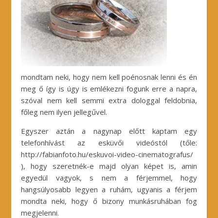
mondtam neki, hogy nem kell poénosnak lenni és én
meg ő így is úgy is emlékezni fogunk erre a napra,
szóval nem kell semmi extra dologgal feldobnia,
főleg nem ilyen jellegűvel.
Egyszer aztán a nagynap előtt kaptam egy
telefonhívást az esküvői videóstól (tőle:
http://fabianfoto.hu/eskuvoi-video-cinematografus/
), hogy szeretnék-e majd olyan képet is, amin
egyedül vagyok, s nem a férjemmel, hogy
hangsúlyosabb legyen a ruhám, ugyanis a férjem
mondta neki, hogy ő bizony munkásruhában fog
megjelenni.