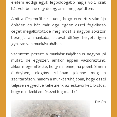
életem eddigi egyik legboldogabb napja volt, csak
hát volt benne egy dolog, amin meglepődtem.
Amit a férjemről kell tudni, hogy eredeti szakmája
építész és hát már egy egész ezzel foglalkozó
céget megalkotott,de még most is nagyon sokszor
besegít a munkába, szóval öltöny helyett igen
gyakran van munkásruhában.
Szerintem persze a munkásruhájában is nagyon jól
mutat, de egyszer, amikor éppen vacsoráztunk,
akkor megemlítette, hogy mi lenne, ha poénból nem
öltönyben, elegáns ruhában jelenne meg a
szertartáson, hanem a munkásruhájában, hogy ezzel
teljesen egyedivé tehetnénk az esküvőnket, biztos,
hogy mindenki emlékezni fog majd rá.
De én