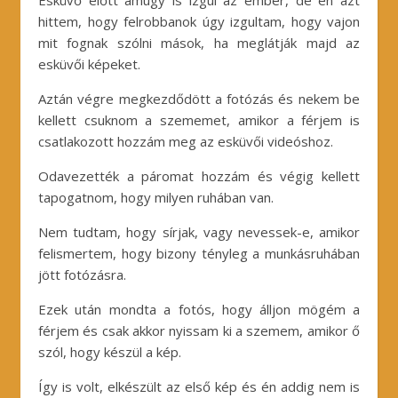
Esküvő előtt amúgy is izgul az ember, de én azt
hittem, hogy felrobbanok úgy izgultam, hogy vajon
mit fognak szólni mások, ha meglátják majd az
esküvői képeket.
Aztán végre megkezdődött a fotózás és nekem be
kellett csuknom a szememet, amikor a férjem is
csatlakozott hozzám meg az esküvői videóshoz.
Odavezették a páromat hozzám és végig kellett
tapogatnom, hogy milyen ruhában van.
Nem tudtam, hogy sírjak, vagy nevessek-e, amikor
felismertem, hogy bizony tényleg a munkásruhában
jött fotózásra.
Ezek után mondta a fotós, hogy álljon mögém a
férjem és csak akkor nyissam ki a szemem, amikor ő
szól, hogy készül a kép.
Így is volt, elkészült az első kép és én addig nem is