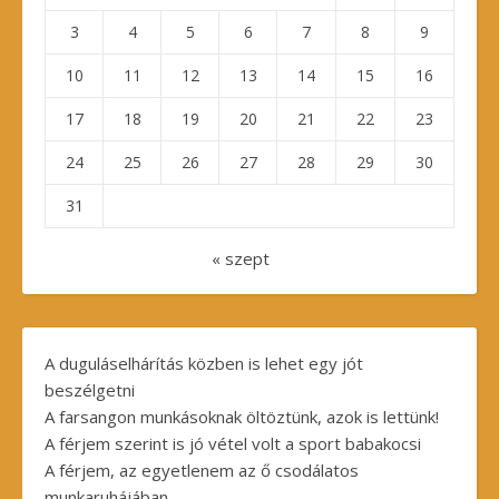
3
4
5
6
7
8
9
10
11
12
13
14
15
16
17
18
19
20
21
22
23
24
25
26
27
28
29
30
31
« szept
A duguláselhárítás közben is lehet egy jót
beszélgetni
A farsangon munkásoknak öltöztünk, azok is lettünk!
A férjem szerint is jó vétel volt a sport babakocsi
A férjem, az egyetlenem az ő csodálatos
munkaruhájában