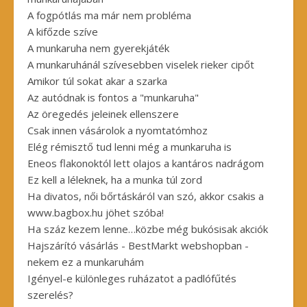
A fogpótlás ma már nem probléma
A kifőzde szíve
A munkaruha nem gyerekjáték
A munkaruhánál szívesebben viselek rieker cipőt
Amikor túl sokat akar a szarka
Az autódnak is fontos a "munkaruha"
Az öregedés jeleinek ellenszere
Csak innen vásárolok a nyomtatómhoz
Elég rémisztő tud lenni még a munkaruha is
Eneos flakonoktól lett olajos a kantáros nadrágom
Ez kell a léleknek, ha a munka túl zord
Ha divatos, női bőrtáskáról van szó, akkor csakis a
www.bagbox.hu jöhet szóba!
Ha száz kezem lenne…közbe még bukósisak akciók
Hajszárító vásárlás - BestMarkt webshopban -
nekem ez a munkaruhám
Igényel-e különleges ruházatot a padlófűtés
szerelés?