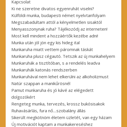
Kapcsolat
Ki ne szeretne divatos egyenruhát viselni?
Külföldi munka, budapesti német nyelvtanfolyam
Megszabadultam attól a kényelmetlen sisaktól
Menyasszonynak ruha? Tájékozódj az interneten!
Most kell mindent a hozzáértők kezébe adni!
Munka után jól jön egy kis hideg ital
Munkaruha miatt vettem páromnak táskát
Munkaruha plusz cégautó. Tetszik az új munkahelyem
Munkaruhák a tisztítóban, s a rendelés leadva
Munkaruhák katonás rendszerben
Munkaruhával nem lehet elkerülni az alkoholizmust
Natúr szappan a manikűrösnél
Pamut munkaruha és jó kávé az elégedett
dolgozókért
Rengeteg munka, tervezés, krossz bukósisakok
Ruhavásárlás, fura nő....szobalány állás
Sikerült megkötnöm életem üzletét, van egy házam
Új motivációt kaptam a munkakereséshez