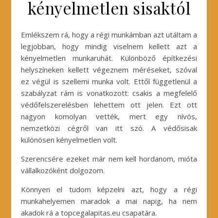
kényelmetlen sisaktól
Emlékszem rá, hogy a régi munkámban azt utáltam a
legjobban, hogy mindig viselnem kellett azt a
kényelmetlen munkaruhát. Különböző építkezési
helyszíneken kellett végeznem méréseket, szóval
ez végül is szellemi munka volt. Ettől függetlenül a
szabályzat rám is vonatkozott: csakis a megfelelő
védőfelszerelésben lehettem ott jelen. Ezt ott
nagyon komolyan vették, mert egy nívós,
nemzetközi cégről van itt szó. A védősisak
különösen kényelmetlen volt.
Szerencsére ezeket már nem kell hordanom, mióta
vállalkozóként dolgozom.
Könnyen el tudom képzelni azt, hogy a régi
munkahelyemen maradok a mai napig, ha nem
akadok rá a topcegalapitas.eu csapatára.