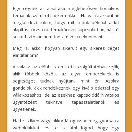
Egy cégnek az alapítása meglehetősen homályos
témának számított nekem akkor. Ha valaki akkoriban
megkérdezi tőlem, hogy mit tudok például a kft
alapítás törzstőke témakörével kapcsolatban, hát túl
sokat biztosan nem tudtam volna elmondani.
Még is, akkor hogyan sikerült egy sikeres céget
elindítanom?
A válasz az előbb is említett szolgáltatóban rejlik,
akik többek között az olyan embereknek is
segítséget tudnak nyújtani, mint én. Azokra
gondolok, akik rendelkeznek egy kiváló ötlettel egy
vállalkozáshoz, de az ezekhez kapcsolódó hivatalos
ügyintézést tekintve tapasztalatlanok és
ügyetlenek.
Ha te is ilyen vagy, akkor látogassad meg gyorsan a
weboldalukat, és te is látni fogod, hogy egy