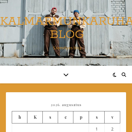
KALMARMUNKARUH
BLOG
Személyes blog
2026. augusztus
h
K
s
c
p
s
v
1
2